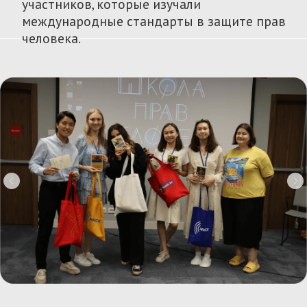
при участии в митингах и в условиях
шатдауна в Казахстане», а также
опубликовали 7 инструкций, советов,
навигаций об информационной
безопасности и поведении на митингах в
Казахстане.
Подробнее
ИССЛЕДОВАНИЯ
Картирование программ
в области прав человека