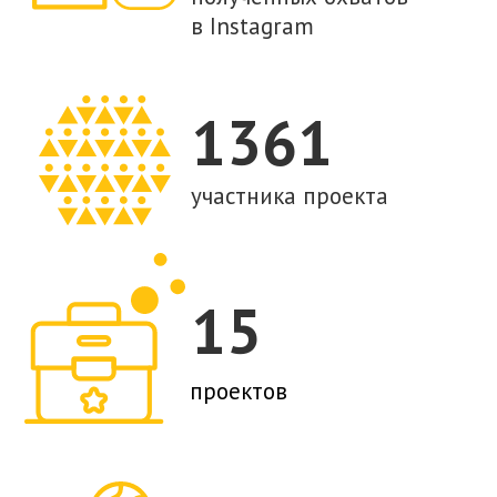
История не умалчивает
Мы также запустили youtube-программу
"История не умалчивает". Программа «
История [не] умалчивает» разбирает
новейшую историю Казахстана с ее
очевидцами и участниками. здесь мы
вспоминаем время позднего СССР и
обсуждаем вопросы деколонизации,
говорим о первых 30 годах независимости
и о том, как развивалась демократия.
Гостями наших выпусков уже стали
художница Сауле Сулейменова,
искусствовед Валерия Ибраева,
правозащитник Евгений Жовтис и
независимая кандидатка в депутаты,
наблюдатель Арайлым Назарова.
Смотреть