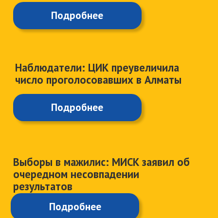
Также в рамках проекта к Всемирному
дню прав человека участники раздали
брошюры о правах человека
300
студентам. В завершение проекта прошла
дискуссионная площадка с
представителями НПО, юристами и
активистами о значимости правового
образования.