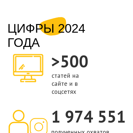
Youth.kz
МИСК запустил молодежное медиа Youth.kz
июне 2023. Здесь мы пишем о политике и
правах человека, разъясняем термины,
проводим юридические разборы, а также
собираем стажировки и вакансии в
интересных организациях.
Мы помогаем молодежи Казахстана быть в
курсе важных новостей, а также
разбираться в своих правах. Наши
журналисты — студенты, молодые
специалисты и начинающие эксперты, такие
же как наши читатели.
Подробнее