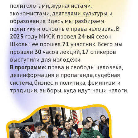
сотрудниками кризисных центров и
полицейскими.
В рамках проекта Таңшолпан организовала
фотовыставку
«Әйел тағдыры»
(Судьба
женщины) и показала историю девушки,
которую выдали замуж против ее воли за
тирана и абьюзера. На странице проекта
в Инстаграме она делится интервью с
психологом, адвокатом и инспектором по
защите женщин из городского
департамента полиции о положении с
семейно-бытовым насилием в Актобе и
мерах борьбы с ним.
«У права»
Проект нацелен на обучение школьников
правам человека через интеллектуальную
карточную игру. Авторки проекта Айим
Асылханова, Екатерина Шерманова и
Кристина Михайлова исследуют уровень