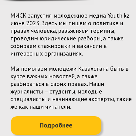
электоральной грамотности, наблюдению за
выборами, а также защищаем права
молодежи в процессе голосования.
В 2023 году мы наблюдали на парламентских
выборах.
Выборы в Мажилис и
vibory.watch
маслихаты, 19 марта 2023
Охвачено участков
в Алматы
256
Получено
протоколов
166