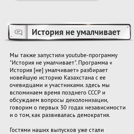
Верифицировано
протоколов
124
29 марта МИСК провел совместную пресс-
конференцию с центром Сандж: мы отметили, что
общество утратило веру в выборы, а молодежь
не пришла голосовать вовсе. В день выборов на
участках нами было зафиксировано 120
нарушений закона, по которым МИСК подал 14
жалоб в ЦИК и ТИК и два заявления в суд.
Наши выводы