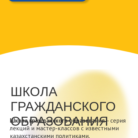
«Үміт терезесі»
Проект
«Үміт терезесі»
Таңшолпан
Рыскельдиной нацелен на помощь
жертвам сексуализированного насилия в
Актобе, дестигматизацию жертв и
распространение информации о проблеме
через СМИ, а также на работу с