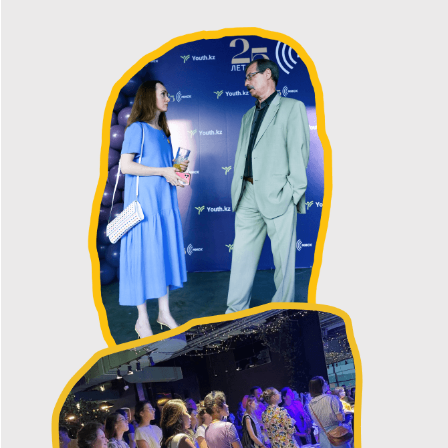
ЦИФРЫ 2024
ГОДА
>500
статей на
сайте и в
соцсетях
1 974 551
полученных охватов
в Instagram
1361
участника проекта