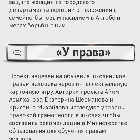
по проектному менеджменту в Алматы и
запустили проект о финансовой
грамотности ProQarzhy.
Еркебулан Куанбай из Астаны
(Factcheck),
Акниет Алдаберген из Актау (Manshuq
Media),
Батыржан Кусайынов из Актобе (Urban
Forum Kazakhstan),
Бейімбет Молдагали из Астаны (Vlast.kz),
Еркеназ Коргау из Оскемен ( ОФ "SVET").
Подробнее