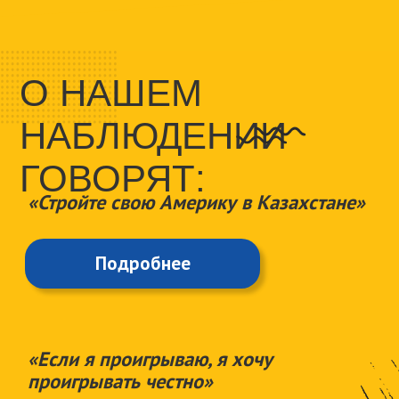
Астана, Шымкент, Семей, Актобе, Оскемен,
Петропавл и обучил более
300
участников.
Из них на Базовый курс прошли
25
участников, которые изучали
международные стандарты в защите прав
человека.
4 выпускника Базового курса