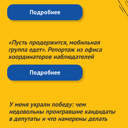
запустили свои правозащитные
проекты.
«Бүгін-ертең»
Проект обучает правам человека трудных
подростков в Карагандинской области.
Руководительница проекта Ардана
Мырзанова хочет обучить их правам
человека, чем надеется способствовать
снижению подростковой преступности.
10
трудных подростков прошли обучение,
после чего провели тренинги о правах
человека для
170
школьников и
студентов в Караганде, Темиртау, Сарани
и Каркаралинском районе. Темами
тренингов были права человека,
проблема буллинга и последствия
наркотической зависимости, а также
гражданская активность молодежи.