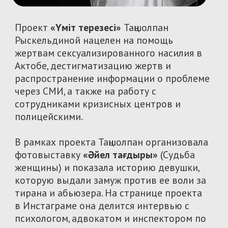
Подробнее
КАЗАХСТАНСКАЯ
ПРОГРАММА
СТАЖИРОВОК
«Казахстанская программа стажировок» —
это оплачиваемая профессиональная
стажировка для молодежи в ведущих
некоммерческих организациях,
независимых медиа и социально-
ответственных бизнес-компаниях в любом
городе Казахстана.
5 выпускников программы прошли тренинг