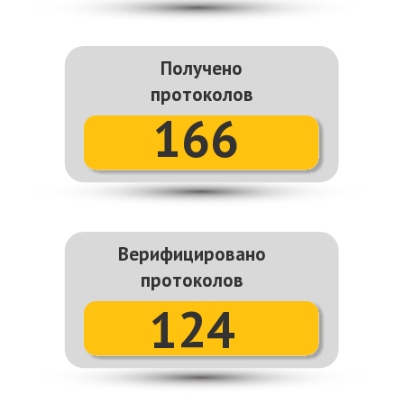
политологами, журналистами,
экономистами, деятелями культуры и
образования. Здесь мы разбираем
политику и основные права человека. В
2023
году МИСК провел
24-ый
сезон
Школы: ее прошел
71
участник. Всего мы
провели
30
часов лекций,
17
спикеров
выступили для молодежи.
В программе:
права и свободы человека,
дезинформация и пропаганда, судебная
система, бизнес и политика, феминизм и
традиции, выборы, куда идут наши налоги.