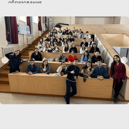
Документирование
Qantar 2022
С января
2022
по ноябрь
2023
года МИСК
документировал рассказы очевидцев
Қантара и координировал работу Центра
по документированию при Альянсе
правозащитных организаций. В ноябре
2023
года мы презентовали доклад
«Доступ к информации: обращения
граждан и месседжи власти во время и
после январских протестов 2022 года в
Казахстане».
Документирование Qantar
2022
– это
запись свидетельств очевидцев и их
доказательства для будущих
расследований и адвокаций в защиту
прав человека, а также для исторической