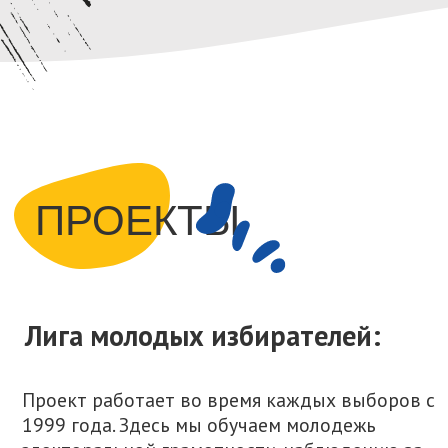
«Пусть продержится, мобильная
группа едет». Репортаж из офиса
координаторов наблюдателей
Подробнее
У меня украли победу: чем
недовольны проигравшие кандидаты
в депутаты и что намерены делать
Подробнее
Наблюдатели: ЦИК преувеличила
число проголосовавших в Алматы
Подробнее