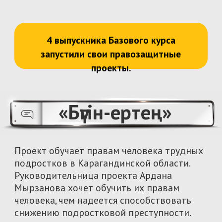
Образование в области прав человека –
направление работы МИСК. Уже
25
лет мы
обучаем молодежь правам человека на
бесплатных тренингах. В
2023
году, чтобы
понять статус образования по правам
человека в школах в Казахстане, мы
запустили исследование «Картирование
программа в области прав человека». По
итогам работы МИСК вошел в экспертную
группу при Министерстве юстиции и
продвигает внедрение прав человека в
школьное образование.
435
9
регионов
респондентов