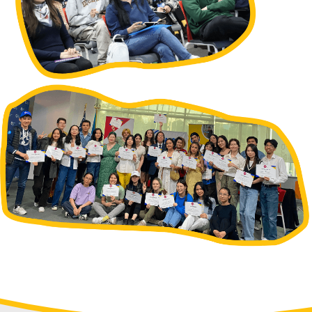
правовой грамотности в школах, чтобы
составить рекомендации в Министерство
образования для обучения правам
человека.
Девушки разработали игру
«У права»
и
провели тренинги по правам человека в
школах Алматы и Северо-Казахстанской
области.