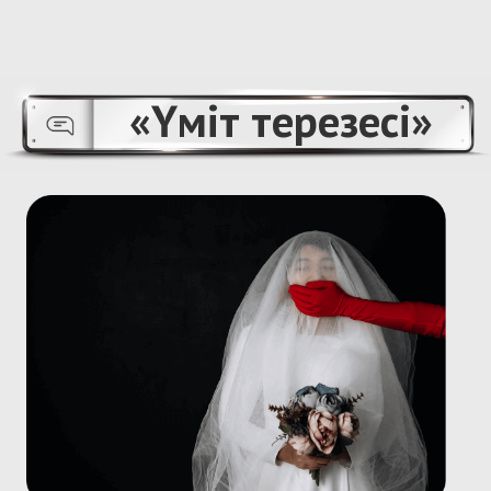
памяти.
150
10
свидетельств
интервью с адвокатами,
очевидцев
журналистами и
правозащитниками
медиа-мониторинг
~200 000
сообщений в СМИ и социальных сетях на
двух языках по 7 категориям и анализ
нормативно-правовой базы по вопросам
доступа к информации.